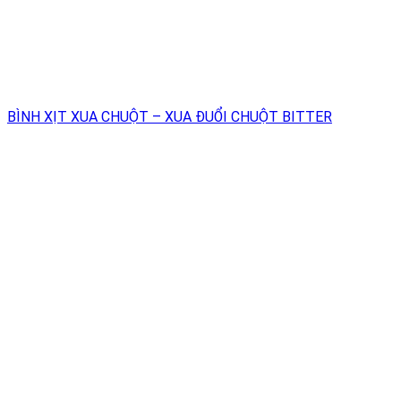
BÌNH XỊT XUA CHUỘT – XUA ĐUỔI CHUỘT BITTER