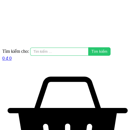
Tìm kiếm cho:
0
₫
0