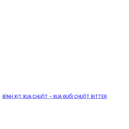
BÌNH XỊT XUA CHUỘT – XUA ĐUỔI CHUỘT BITTER