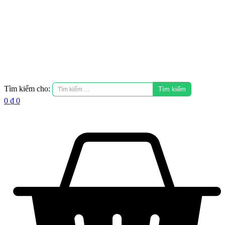
Tìm kiếm cho:
0
₫
0