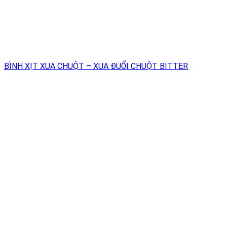
BÌNH XỊT XUA CHUỘT – XUA ĐUỔI CHUỘT BITTER